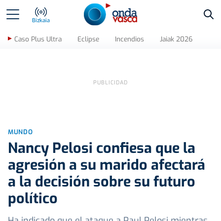
Bus
Bizkaia
Caso Plus Ultra
Eclipse
Incendios
Jaiak 2026
MUNDO
Nancy Pelosi confiesa que la
agresión a su marido afectará
a la decisión sobre su futuro
político
Ha indicado que el ataque a Paul Pelosi mientras