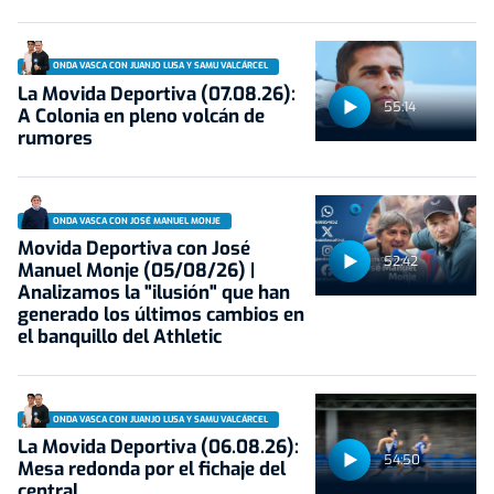
ONDA VASCA CON JUANJO LUSA Y SAMU VALCÁRCEL
La Movida Deportiva (07.08.26):
55:14
A Colonia en pleno volcán de
rumores
ONDA VASCA CON JOSÉ MANUEL MONJE
Movida Deportiva con José
52:42
Manuel Monje (05/08/26) |
Analizamos la "ilusión" que han
generado los últimos cambios en
el banquillo del Athletic
ONDA VASCA CON JUANJO LUSA Y SAMU VALCÁRCEL
La Movida Deportiva (06.08.26):
54:50
Mesa redonda por el fichaje del
central