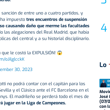
sanción de entre uno a cuatro partidos, y
e ha impuesto
tres encuentros de suspensión
oso causando daño que merme las facultades
 las alegaciones del Real Madrid, que había
icas del central y a su historial disciplinario.
 que le costó la EXPULSIÓN! 😱
om/oJilglcckK
Lo
tember 30, 2023
O
tti no podrá contar con el capitán para los
M
evilla y el Clásico ante el FC Barcelona en el
Movid
anys. El madrileño se perderá todo el mes de
José
(07/
rá jugar en la Liga de Campeones.
con I