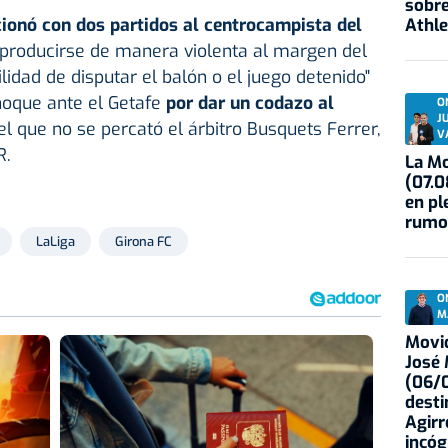
sobre
ionó con dos partidos al centrocampista del
Athle
producirse de manera violenta al margen del
lidad de disputar el balón o el juego detenido"
hoque ante el Getafe
por dar un codazo al
O
J
l que no se percató el árbitro Busquets Ferrer,
V
R.
La Mo
(07.0
en pl
rumo
LaLiga
Girona FC
O
M
Movid
José
(06/0
desti
Agirr
incóg