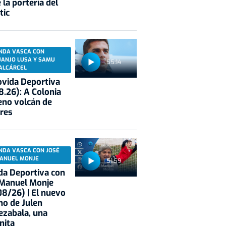
 la portería del
tic
NDA VASCA CON
UANJO LUSA Y SAMU
55:14
ALCÁRCEL
vida Deportiva
8.26): A Colonia
eno volcán de
res
NDA VASCA CON JOSÉ
ANUEL MONJE
51:59
a Deportiva con
 Manuel Monje
8/26) | El nuevo
no de Julen
ezabala, una
nita