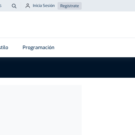
Inicia Sesión
Regístrate
6
Buscar
tilo
Programación