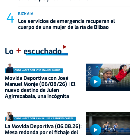
BIZKAIA
Los servicios de emergencia recuperan el
cuerpo de una mujer de la ría de Bilbao
+
Lo
escuchado
ONDA VASCA CON JOSÉ MANUEL MONJE
Movida Deportiva con José
51:59
Manuel Monje (06/08/26) | El
nuevo destino de Julen
Agirrezabala, una incógnita
ONDA VASCA CON JUANJO LUSA Y SAMU VALCÁRCEL
La Movida Deportiva (06.08.26):
54:50
Mesa redonda por el fichaje del