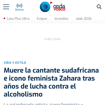
Bus
Bizkaia
Caso Plus Ultra
Eclipse
Incendios
Jaiak 2026
VIDA Y ESTILO
Muere la cantante sudafricana
e icono feminista Zahara tras
años de lucha contra el
alcoholismo
La galardonada artista, icono feminista y