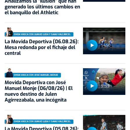
Analizamos la "ilusión" que han
generado los últimos cambios en
el banquillo del Athletic
ONDA VASCA CON JUANJO LUSA Y SAMU VALCÁRCEL
La Movida Deportiva (06.08.26):
54:50
Mesa redonda por el fichaje del
central
ONDA VASCA CON JOSÉ MANUEL MONJE
Movida Deportiva con José
51:59
Manuel Monje (06/08/26) | El
nuevo destino de Julen
Agirrezabala, una incógnita
ONDA VASCA CON JUANJO LUSA Y SAMU VALCÁRCEL
La Movida Deportiva (05.08.26):