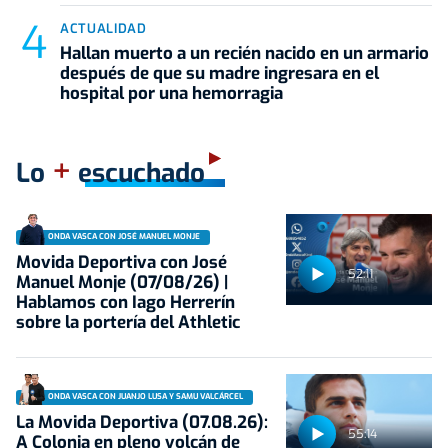
ACTUALIDAD
Hallan muerto a un recién nacido en un armario
después de que su madre ingresara en el
hospital por una hemorragia
+
Lo
escuchado
ONDA VASCA CON JOSÉ MANUEL MONJE
Movida Deportiva con José
52:11
Manuel Monje (07/08/26) |
Hablamos con Iago Herrerín
sobre la portería del Athletic
ONDA VASCA CON JUANJO LUSA Y SAMU VALCÁRCEL
La Movida Deportiva (07.08.26):
55:14
A Colonia en pleno volcán de