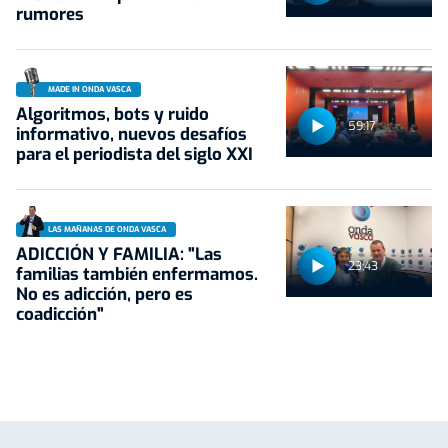
rumores
MADE IN ONDA VASCA
Algoritmos, bots y ruido
59:17
informativo, nuevos desafíos
para el periodista del siglo XXI
LAS MAÑANAS DE ONDA VASCA
ADICCIÓN Y FAMILIA: "Las
23:43
familias también enfermamos.
No es adicción, pero es
coadicción"