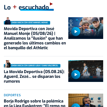
+
Lo
escuchado
ONDA VASCA CON JOSÉ MANUEL MONJE
Movida Deportiva con José
52:42
Manuel Monje (05/08/26) |
Analizamos la "ilusión" que han
generado los últimos cambios en
el banquillo del Athletic
ONDA VASCA CON JUANJO LUSA Y SAMU VALCÁRCEL
La Movida Deportiva (05.08.26):
55:18
Aguerd, Zezé... se disparan los
rumores
DEPORTES
Borja Rodrigo sobre la polémica
en la Liga Euskotren: "El remo no