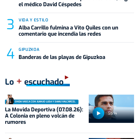
el médico David Céspedes
VIDA Y ESTILO
Alba Carrillo fulmina a Vito Quiles con un
comentario que incendia las redes
GIPUZKOA
Banderas de las playas de Gipuzkoa
+
Lo
escuchado
ONDA VASCA CON JUANJO LUSA Y SAMU VALCÁRCEL
La Movida Deportiva (07.08.26):
55:14
A Colonia en pleno volcán de
rumores