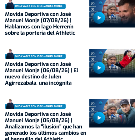
ONDA VASCA CON JOSÉ MANUEL MONJE
Movida Deportiva con José
52:11
Manuel Monje (07/08/26) |
Hablamos con Iago Herrerín
sobre la portería del Athletic
ONDA VASCA CON JOSÉ MANUEL MONJE
Movida Deportiva con José
51:59
Manuel Monje (06/08/26) | El
nuevo destino de Julen
Agirrezabala, una incógnita
ONDA VASCA CON JOSÉ MANUEL MONJE
Movida Deportiva con José
52:42
Manuel Monje (05/08/26) |
Analizamos la "ilusión" que han
generado los últimos cambios en
el banquillo del Athletic