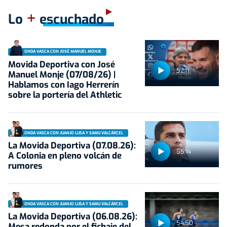
+
Lo
escuchado
ONDA VASCA CON JOSÉ MANUEL MONJE
Movida Deportiva con José
52:11
Manuel Monje (07/08/26) |
Hablamos con Iago Herrerín
sobre la portería del Athletic
ONDA VASCA CON JUANJO LUSA Y SAMU VALCÁRCEL
La Movida Deportiva (07.08.26):
55:14
A Colonia en pleno volcán de
rumores
ONDA VASCA CON JUANJO LUSA Y SAMU VALCÁRCEL
La Movida Deportiva (06.08.26):
54:50
Mesa redonda por el fichaje del