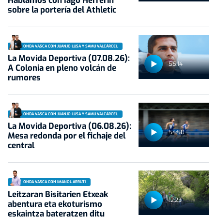
Hablamos con Iago Herrerín
sobre la portería del Athletic
ONDA VASCA CON JUANJO LUSA Y SAMU VALCÁRCEL
La Movida Deportiva (07.08.26):
55:14
A Colonia en pleno volcán de
rumores
ONDA VASCA CON JUANJO LUSA Y SAMU VALCÁRCEL
La Movida Deportiva (06.08.26):
54:50
Mesa redonda por el fichaje del
central
ONDA VASCA CON IMANOL ARRUTI
Leitzaran Bisitarien Etxeak
12:23
abentura eta ekoturismo
eskaintza bateratzen ditu