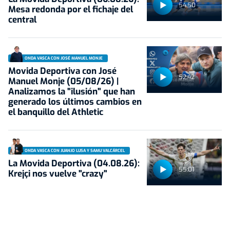
54:50
Mesa redonda por el fichaje del
central
ONDA VASCA CON JOSÉ MANUEL MONJE
Movida Deportiva con José
52:42
Manuel Monje (05/08/26) |
Analizamos la "ilusión" que han
generado los últimos cambios en
el banquillo del Athletic
ONDA VASCA CON JUANJO LUSA Y SAMU VALCÁRCEL
La Movida Deportiva (04.08.26):
55:01
Krejçi nos vuelve "crazy"