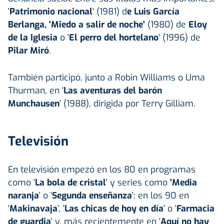
'
Patrimonio nacional
' (1981) d
e Luis García
Berlanga, 'Miedo a salir de noche'
(1980) de
Eloy
de la Iglesia
o '
El perro del hortelano
' (1996) de
Pilar Miró
.
También participó, junto a Robin Williams o Uma
Thurman, en '
Las aventuras del barón
Munchausen
' (1988), dirigida por Terry Gilliam.
Televisión
En televisión empezó en los 80 en programas
como '
La bola de cristal
' y series como
'Media
naranja
' o '
Segunda enseñanza
'; en los 90 en
'
Makinavaja
', '
Las chicas de hoy en día
' o '
Farmacia
de guardia
' y, más recientemente en '
Aquí no hay