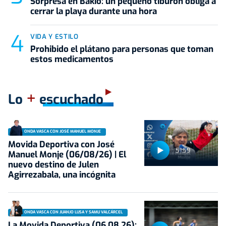
Sorpresa en Bakio: un pequeño tiburón obliga a
cerrar la playa durante una hora
VIDA Y ESTILO
Prohibido el plátano para personas que toman
estos medicamentos
+
Lo
escuchado
ONDA VASCA CON JOSÉ MANUEL MONJE
Movida Deportiva con José
51:59
Manuel Monje (06/08/26) | El
nuevo destino de Julen
Agirrezabala, una incógnita
ONDA VASCA CON JUANJO LUSA Y SAMU VALCÁRCEL
La Movida Deportiva (06.08.26):