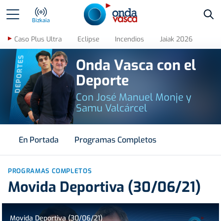
Bus
Bizkaia
Caso Plus Ultra
Eclipse
Incendios
Jaiak 2026
DEPORTES
Onda Vasca con el
Deporte
Con José Manuel Monje y
Samu Valcárcel
En Portada
Programas Completos
PROGRAMAS COMPLETOS
Movida Deportiva (30/06/21)
Movida Deportiva (30/06/21)