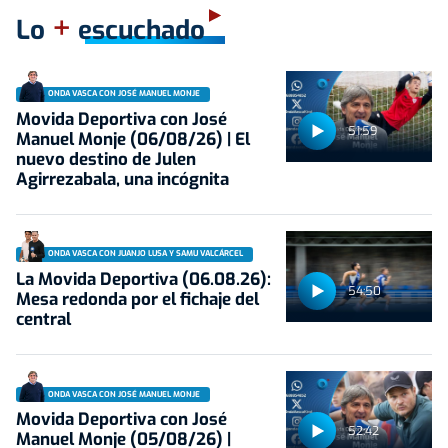
+
Lo
escuchado
ONDA VASCA CON JOSÉ MANUEL MONJE
Movida Deportiva con José
51:59
Manuel Monje (06/08/26) | El
nuevo destino de Julen
Agirrezabala, una incógnita
ONDA VASCA CON JUANJO LUSA Y SAMU VALCÁRCEL
La Movida Deportiva (06.08.26):
54:50
Mesa redonda por el fichaje del
central
ONDA VASCA CON JOSÉ MANUEL MONJE
Movida Deportiva con José
52:42
Manuel Monje (05/08/26) |