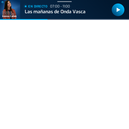
07:00 - 11:00
EN DIRECTO
Las mañanas de Onda Vasca
+
Lo
leído
VIDA Y ESTILO
Las tres mejores rutas para vivir el eclipse
total de sol sin salir de Euskal Herria
VIDA Y ESTILO
Pescado en verano: cuáles son las mejores
opciones y por qué
ACTUALIDAD
Consulta los mejores lugares para ver el
eclipse en Euskadi
ACTUALIDAD
Hallan muerto a un recién nacido en un armario
después de que su madre ingresara en el