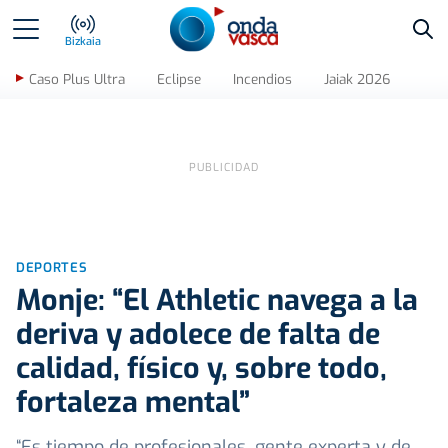
Bus
Bizkaia
Caso Plus Ultra
Eclipse
Incendios
Jaiak 2026
DEPORTES
Monje: “El Athletic navega a la
deriva y adolece de falta de
calidad, físico y, sobre todo,
fortaleza mental”
“Es tiempo de profesionales, gente experta y de