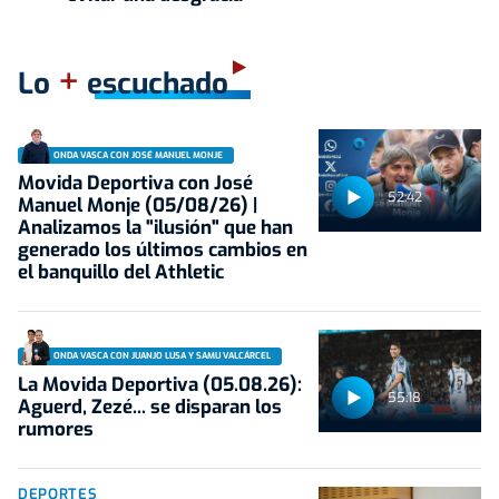
+
Lo
escuchado
ONDA VASCA CON JOSÉ MANUEL MONJE
Movida Deportiva con José
52:42
Manuel Monje (05/08/26) |
Analizamos la "ilusión" que han
generado los últimos cambios en
el banquillo del Athletic
ONDA VASCA CON JUANJO LUSA Y SAMU VALCÁRCEL
La Movida Deportiva (05.08.26):
55:18
Aguerd, Zezé... se disparan los
rumores
DEPORTES