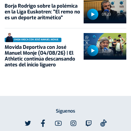
Borja Rodrigo sobre la polémica
en la Liga Euskotren: "El remo no
09:23
es un deporte aritmético"
ONDA VASCA CON JOSÉ MANUEL MONJE
Movida Deportiva con José
52:38
Manuel Monje (04/08/26) | El
Athletic continúa descansando
antes del inicio liguero
Síguenos