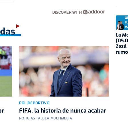
DISCOVER WITH
O
J
V
adas
La Mo
(05.0
Zezé.
rumo
POLIDEPORTIVO
or
FIFA, la historia de nunca acabar
NOTICIAS TALDEA MULTIMEDIA