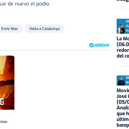
sar de nuevo el podio.
O
J
Enric Mas
Volta a Catalunya
V
La Mo
(06.0
redon
del c
O
M
Movid
José
(05/0
Anali
que h
últim
¡Cómo
banqu