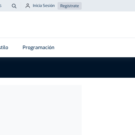
Inicia Sesión
Regístrate
6
Buscar
tilo
Programación