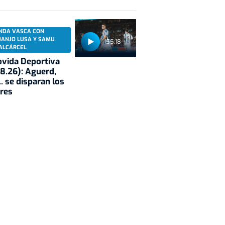
NDA VASCA CON
UANJO LUSA Y SAMU
55:18
ALCÁRCEL
vida Deportiva
8.26): Aguerd,
.. se disparan los
res