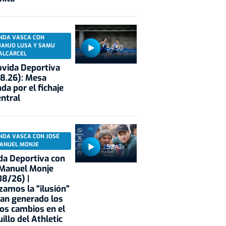
NDA VASCA CON
UANJO LUSA Y SAMU
54:50
ALCÁRCEL
vida Deportiva
8.26): Mesa
da por el fichaje
entral
NDA VASCA CON JOSÉ
ANUEL MONJE
52:42
a Deportiva con
 Manuel Monje
8/26) |
zamos la "ilusión"
an generado los
os cambios en el
illo del Athletic