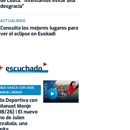
de Ceuta: "Intentamos evitar una
desgracia"
ACTUALIDAD
Consulta los mejores lugares para
ver el eclipse en Euskadi
+
escuchado
NDA VASCA CON JOSÉ
ANUEL MONJE
51:59
a Deportiva con
 Manuel Monje
8/26) | El nuevo
no de Julen
ezabala, una
nita