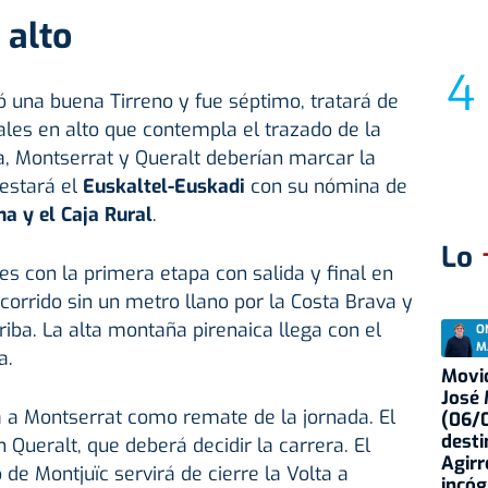
 alto
ó una buena Tirreno y fue séptimo, tratará de
nales en alto que contempla el trazado de la
na, Montserrat y Queralt deberían marcar la
 estará el
Euskaltel-Euskadi
con su nómina de
a y el Caja Rural
.
Lo
s con la primera etapa con salida y final en
ecorrido sin un metro llano por la Costa Brava y
riba. La alta montaña pirenaica llega con el
O
M
a.
Movid
José
a a Montserrat como remate de la jornada. El
(06/0
desti
Queralt, que deberá decidir la carrera. El
Agirr
o de Montjuïc servirá de cierre la Volta a
incóg