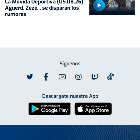
La Movida Deportiva (05.08.26):
55:18
Aguerd, Zezé... se disparan los
rumores
Síguenos
Descárgate nuestra App