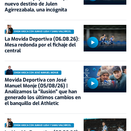
nuevo destino de Julen
Agirrezabala, una incógnita
ONDA VASCA CON JUANJO LUSA Y SAMU VALCÁRCEL
La Movida Deportiva (06.08.26):
54:50
Mesa redonda por el fichaje del
central
ONDA VASCA CON JOSÉ MANUEL MONJE
Movida Deportiva con José
52:42
Manuel Monje (05/08/26) |
Analizamos la "ilusión" que han
generado los últimos cambios en
el banquillo del Athletic
ONDA VASCA CON JUANJO LUSA Y SAMU VALCÁRCEL