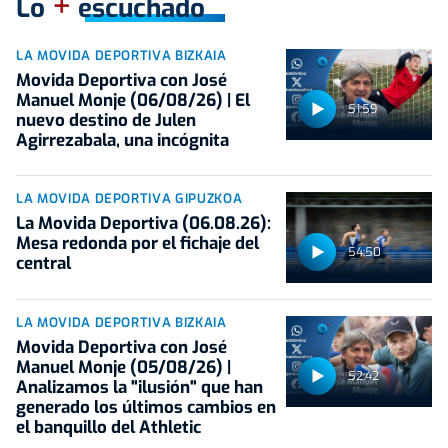
+
Lo
escuchado
LA MOVIDA DEPORTIVA BIZKAIA
Movida Deportiva con José
Manuel Monje (06/08/26) | El
51:59
nuevo destino de Julen
Agirrezabala, una incógnita
LA MOVIDA DEPORTIVA GIPUZKOA
La Movida Deportiva (06.08.26):
Mesa redonda por el fichaje del
54:50
central
LA MOVIDA DEPORTIVA BIZKAIA
Movida Deportiva con José
Manuel Monje (05/08/26) |
52:42
Analizamos la "ilusión" que han
generado los últimos cambios en
el banquillo del Athletic