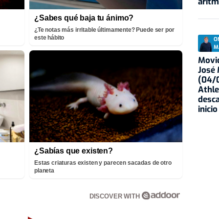
aritm
¿Sabes qué baja tu ánimo?
¿Te notas más irritable últimamente? Puede ser por
este hábito
O
M
Movid
José
(04/0
Athle
desca
inicio
¿Sabías que existen?
Estas criaturas existen y parecen sacadas de otro
planeta
DISCOVER WITH