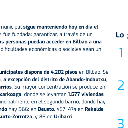
 municipal
sigue manteniendo hoy en día el
Lo
 fue fundada: garantizar, a través de un
as personas puedan acceder en Bilbao a una
s dificultades económicas o sociales sean un
nicipales dispone de 4.202 pisos
en Bilbao. Se
a,
a excepción del distrito de Abando-Indautxu
,
rrios
. Su mayor concentración se produce en
txarkoaga
, donde se levantan
1.577 viviendas
rincipalmente en el segundo barrio, donde hay
ondo
hay 966; en
Deusto
, 487; 474 en
Rekalde
;
urto-Zorrotza
, y 86 en
Uribarri
.