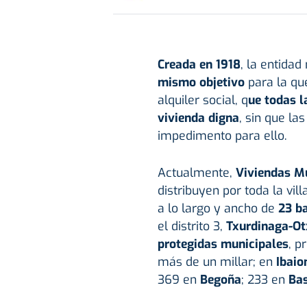
Creada en 1918
, la entidad
mismo objetivo
para la que
alquiler social, q
ue todas l
vivienda digna
, sin que la
impedimento para ello.
Actualmente,
Viviendas Mu
distribuyen por toda la vill
a lo largo y ancho de
23 ba
el distrito 3,
Txurdinaga-O
protegidas municipales
, p
más de un millar; en
Ibai
369 en
Begoña
; 233 en
Bas