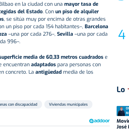
 Bilbao en la ciudad con una
mayor tasa de
tegidas del Estado
. Con
un piso de alquiler
os
, se sitúa muy por encima de otras grandes
on un piso por cada 154 habitantes–,
Barcelona
oza
–una por cada 276–,
Sevilla
–una por cada
ada 996–.
superficie media de 60,33 metros cuadrados
e
se encuentran
adaptados
para personas con
en concreto. La
antigüedad
media de los
Lo
onas con discapacidad
Viviendas municipales
O
M
Movid
José