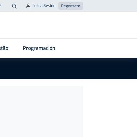
Inicia Sesión
Regístrate
6
Buscar
tilo
Programación