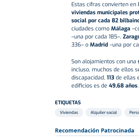
Estas cifras convierten en
viviendas municipales pro
social por cada 82 bilbain
ciudades como
Málaga
–c
–una por cada 185–,
Zarag
336– o
Madrid
–una por c
Son alojamientos con una
incluso, muchos de ellos 
discapacidad,
113
de ellas 
edificios es de
49,68 años
.
ETIQUETAS
Viviendas
Alquiler social
Pers