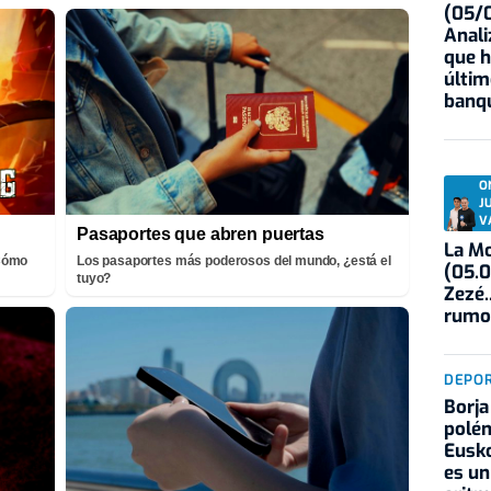
(05/0
Anali
que h
últim
banqu
O
J
V
Pasaportes que abren puertas
La Mo
¡Cómo
Los pasaportes más poderosos del mundo, ¿está el
(05.0
tuyo?
Zezé.
rumo
DEPO
Borja
polém
Eusko
es un