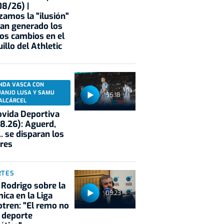
8/26) |
zamos la "ilusión"
an generado los
os cambios en el
illo del Athletic
NDA VASCA CON
UANJO LUSA Y SAMU
55:18
ALCÁRCEL
vida Deportiva
8.26): Aguerd,
.. se disparan los
res
RTES
 Rodrigo sobre la
09:23
ica en la Liga
tren: "El remo no
 deporte