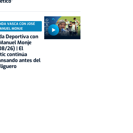
ético"
NDA VASCA CON JOSÉ
ANUEL MONJE
52:38
a Deportiva con
 Manuel Monje
8/26) | El
tic continúa
nsando antes del
 liguero