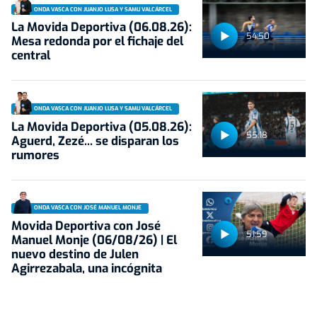
ONDA VASCA CON JUANJO LUSA Y SAMU VALCÁRCEL
La Movida Deportiva (06.08.26):
54:50
Mesa redonda por el fichaje del
central
ONDA VASCA CON JUANJO LUSA Y SAMU VALCÁRCEL
La Movida Deportiva (05.08.26):
55:18
Aguerd, Zezé... se disparan los
rumores
ONDA VASCA CON JOSÉ MANUEL MONJE
Movida Deportiva con José
51:59
Manuel Monje (06/08/26) | El
nuevo destino de Julen
Agirrezabala, una incógnita