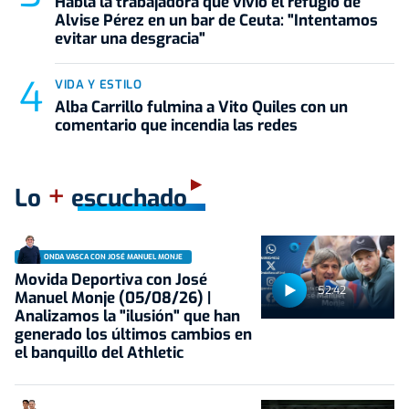
Habla la trabajadora que vivió el refugio de
Alvise Pérez en un bar de Ceuta: "Intentamos
evitar una desgracia"
VIDA Y ESTILO
Alba Carrillo fulmina a Vito Quiles con un
comentario que incendia las redes
+
Lo
escuchado
ONDA VASCA CON JOSÉ MANUEL MONJE
Movida Deportiva con José
52:42
Manuel Monje (05/08/26) |
Analizamos la "ilusión" que han
generado los últimos cambios en
el banquillo del Athletic