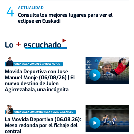
ACTUALIDAD
Consulta los mejores lugares para ver el
eclipse en Euskadi
+
Lo
escuchado
ONDA VASCA CON JOSÉ MANUEL MONJE
Movida Deportiva con José
51:59
Manuel Monje (06/08/26) | El
nuevo destino de Julen
Agirrezabala, una incógnita
ONDA VASCA CON JUANJO LUSA Y SAMU VALCÁRCEL
La Movida Deportiva (06.08.26):
54:50
Mesa redonda por el fichaje del
central