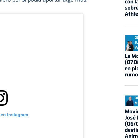
con I
sobre
Athle
O
J
V
La Mo
(07.0
en pl
rumo
O
M
Movid
 en Instagram
José
(06/0
desti
Agirr