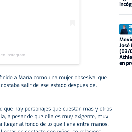
incóg
O
M
Movid
José
(03/0
 en Instagram
Athle
en p
efinido a María como una mujer obsesiva, que
 costaba salir de ese estado después del
ad que hay personajes que cuestan más y otros
la, a pesar de que ella es muy exigente, muy
a llegar al fondo de lo que tiene entre manos,
Al estar en contacto con niños, se relaciona