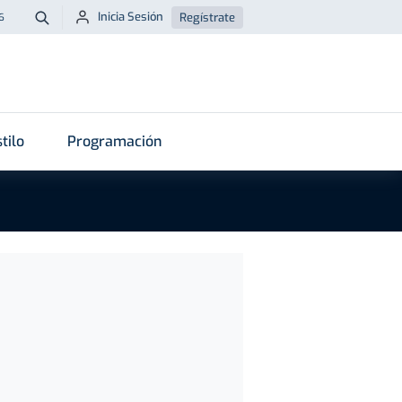
Inicia Sesión
Regístrate
6
Buscar
tilo
Programación