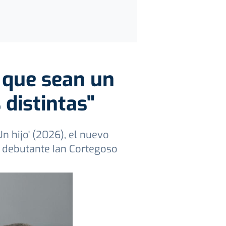
 que sean un
 distintas"
n hijo' (2026), el nuevo
l debutante Ian Cortegoso