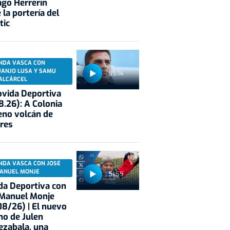
ago Herrerín
 la portería del
tic
NDA VASCA CON
UANJO LUSA Y SAMU
55:14
ALCÁRCEL
vida Deportiva
8.26): A Colonia
eno volcán de
res
NDA VASCA CON JOSÉ
ANUEL MONJE
51:59
a Deportiva con
 Manuel Monje
8/26) | El nuevo
no de Julen
ezabala, una