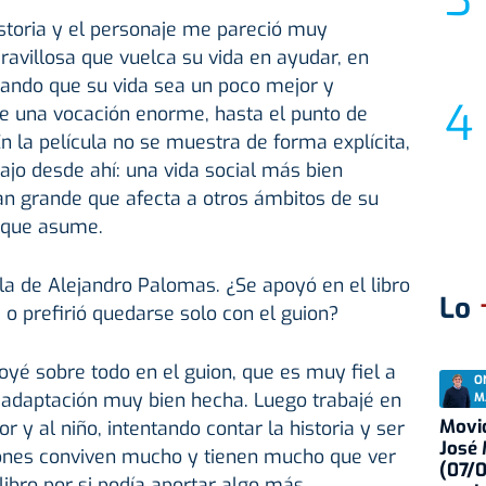
toria y el personaje me pareció muy
ravillosa que vuelca su vida en ayudar, en
ntando que su vida sea un poco mejor y
ne una vocación enorme, hasta el punto de
 la película no se muestra de forma explícita,
bajo desde ahí: una vida social más bien
an grande que afecta a otros ámbitos de su
a que asume.
ela de Alejandro Palomas. ¿Se apoyó en el libro
Lo
e o prefirió quedarse solo con el guion?
poyé sobre todo en el guion, que es muy fiel a
O
a adaptación muy bien hecha. Luego trabajé en
M
Movid
or y al niño, intentando contar la historia y ser
José
siones conviven mucho y tienen mucho que ver
(07/
 libro por si podía aportar algo más.