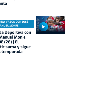
nita
NDA VASCA CON JOSÉ
ANUEL MONJE
53:04
a Deportiva con
 Manuel Monje
8/26) | El
tic suma y sigue
retemporada