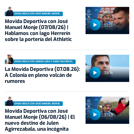
ONDA VASCA CON JOSÉ MANUEL MONJE
Movida Deportiva con José
52:11
Manuel Monje (07/08/26) |
Hablamos con Iago Herrerín
sobre la portería del Athletic
ONDA VASCA CON JUANJO LUSA Y SAMU VALCÁRCEL
La Movida Deportiva (07.08.26):
55:14
A Colonia en pleno volcán de
rumores
ONDA VASCA CON JOSÉ MANUEL MONJE
Movida Deportiva con José
51:59
Manuel Monje (06/08/26) | El
nuevo destino de Julen
Agirrezabala, una incógnita