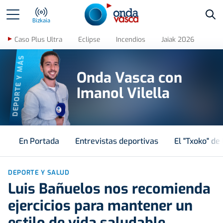
Bus
Bizkaia
Caso Plus Ultra
Eclipse
Incendios
Jaiak 2026
DEPORTE Y MÁS
Onda Vasca con
Imanol Vilella
En Portada
Entrevistas deportivas
El "Txoko" de 
DEPORTE Y SALUD
Luis Bañuelos nos recomienda
ejercicios para mantener un
estilo de vida saludable