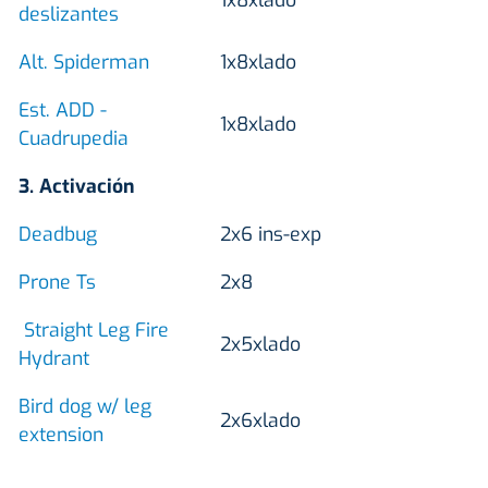
deslizantes
Alt. Spiderman
1x8xlado
Est. ADD -
1x8xlado
Cuadrupedia
3. Activación
Deadbug
2x6 ins-exp
Prone Ts
2x8
Straight Leg Fire
2x5xlado
Hydrant
Bird dog w/ leg
2x6xlado
extension