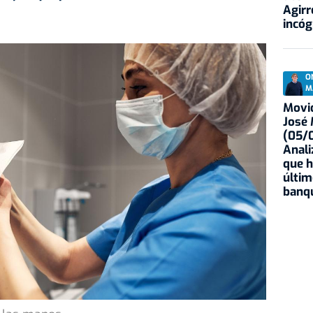
Agirr
incóg
O
M
Movid
José
(05/0
Anali
que h
últim
banqu