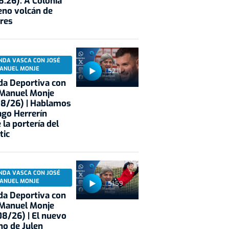
8.26): A Colonia
eno volcán de
res
NDA VASCA CON JOSÉ
ANUEL MONJE
52:11
a Deportiva con
 Manuel Monje
08/26) | Hablamos
ago Herrerín
 la portería del
tic
NDA VASCA CON JOSÉ
ANUEL MONJE
51:59
a Deportiva con
 Manuel Monje
8/26) | El nuevo
no de Julen