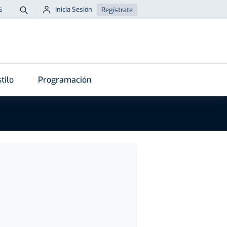
Inicia Sesión
Regístrate
6
Buscar
tilo
Programación