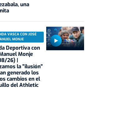
ezabala, una
nita
NDA VASCA CON JOSÉ
ANUEL MONJE
52:42
a Deportiva con
 Manuel Monje
8/26) |
zamos la "ilusión"
an generado los
os cambios en el
illo del Athletic