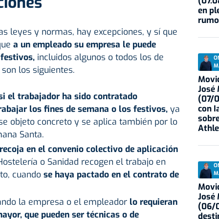
ciones
(07.0
en pl
rumo
as leyes y normas, hay excepciones, y sí que
que
a un empleado su empresa le puede
festivos,
incluidos algunos o todos los de
O
M
son los siguientes.
Movid
José
si el trabajador ha sido contratado
(07/
con I
abajar los fines de semana o los festivos,
ya
sobre
se objeto concreto y se aplica también por lo
Athle
mana Santa.
recoja en el convenio colectivo de aplicación
ostelería o Sanidad recogen el trabajo en
O
cto, cuando
se haya pactado en el contrato de
M
Movid
José
uando la empresa o el empleador
lo requieran
(06/0
ayor, que pueden ser técnicas o de
desti