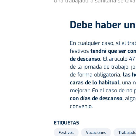
Una trabajadora sanitaria se lav
Debe haber u
En cualquier caso, si el tr
festivos
tendrá que ser co
de descanso.
El artículo 4
de la jornada de trabajo, 
de forma obligatoria,
las h
caras de lo habitual,
una re
mejorar. En el caso de no
con días de descanso,
algo
convenio.
ETIQUETAS
Festivos
Vacaciones
Trabajad