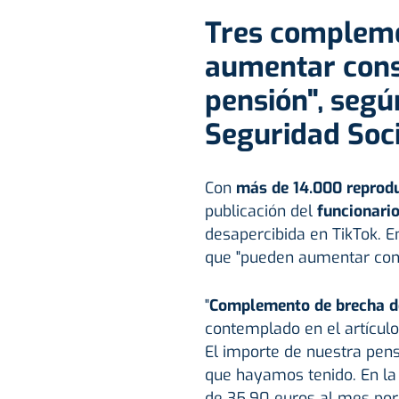
Tres complem
aumentar cons
pensión", segú
Seguridad Soci
Con
más de 14.000 reprod
publicación del
funcionario
desapercibida en TikTok. E
que "pueden aumentar cons
"
Complemento de brecha d
contemplado en el artículo
El importe de nuestra pen
que hayamos tenido. En la
de 35,90 euros al mes por 