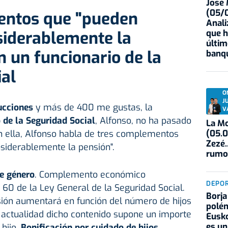
José
(05/0
entos que "pueden
Anali
iderablemente la
que h
últim
n un funcionario de la
banqu
al
O
J
ucciones
y más de 400 me gustas, la
V
 de la Seguridad Social
, Alfonso, no ha pasado
La Mo
(05.0
n ella, Alfonso habla de tres complementos
Zezé.
iderablemente la pensión".
rumo
e género
. Complemento económico
DEPO
 60 de la Ley General de la Seguridad Social.
Borja
sión aumentará en función del número de hijos
polém
 actualidad dicho contenido supone un importe
Eusko
es un
hijo.
Bonificación por cuidado de hijos
.