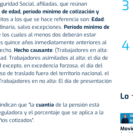
guridad Social, afiliadas, que reúnan
s de edad, período mínimo de
cotización
y
sitos a los que se hace referencia son:
Edad
:
inaria, salvo excepciones.
Período mínimo de
e los cuales al menos dos deberán estar
s quince años inmediatamente anteriores al
recho.
Hecho causante
: (Trabajadores en alta:
dad. Trabajadores asimilados al alta: el día de
d excepto, en excedencia forzosa, el día del
so de traslado fuera del territorio nacional, el
 Trabajadores en no alta: El día de presentación
Lo
indican que "la
cuantía
de la pensión está
guladora y el porcentaje que se aplica a la
O
os cotizados".
M
Movid