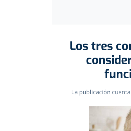
Los tres c
conside
func
La publicación cuent