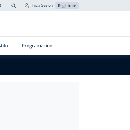
Inicia Sesión
Regístrate
6
Buscar
tilo
Programación