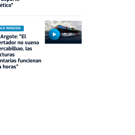
ético"
ALE NAGUSIA
16:38
 Argote: "El
rtador no suena
rcabilbao, las
cturas
ntarias funcionan
4 horas"