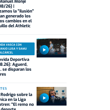
 Manuel Monje
8/26) |
zamos la "ilusión"
an generado los
os cambios en el
illo del Athletic
NDA VASCA CON
UANJO LUSA Y SAMU
55:18
ALCÁRCEL
vida Deportiva
8.26): Aguerd,
.. se disparan los
res
RTES
 Rodrigo sobre la
09:23
ica en la Liga
tren: "El remo no
 deporte