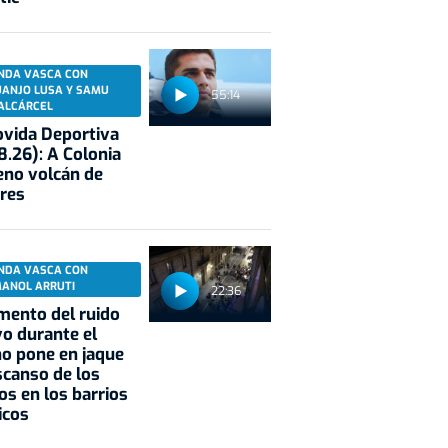
NDA VASCA CON
UANJO LUSA Y SAMU
55:14
ALCÁRCEL
vida Deportiva
8.26): A Colonia
eno volcán de
res
NDA VASCA CON
MANOL ARRUTI
22:36
mento del ruido
vo durante el
o pone en jaque
scanso de los
os en los barrios
icos