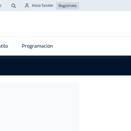
Inicia Sesión
Regístrate
6
Buscar
tilo
Programación