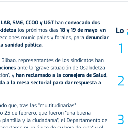
, LAB, SME, CCOO y UGT
han
convocado dos
Lo
akidetza
los próximos días
18 y 19 de mayo
, e
n
ecciones municipales y forales, para
denunciar
la sanidad pública
.
Bilbao, representantes de los sindicatos han
aciones
ante la "grave situación de Osakidetza
ión", y
han reclamado a la consejera de Salud,
da a la mesa sectorial para dar respuesta a
o que, tras las "multitudinarias"
o 25 de febrero, que fueron "una buena
 plantilla y la ciudadanía", el Departamento de
apartarse ni un ápice de su hoja de ruta" y el