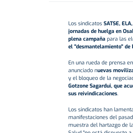
Los sindicatos
SATSE, ELA
jornadas de huelga en Os
plena campaña
para las el
el "desmantelamiento" de 
En una rueda de prensa en 
anunciado n
uevas moviliz
y el bloqueo de la negociac
Gotzone Sagardui, que acu
sus reivindicaciones
.
Los sindicatos han lamentad
manifestaciones del pasad
muestra del hartazgo de la
Salud "no está dispuesto a 