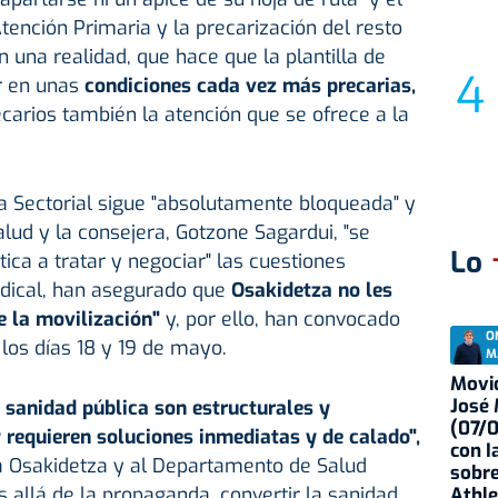
ención Primaria y la precarización del resto
n una realidad, que hace que la plantilla de
or en unas
condiciones cada vez más precarias,
arios también la atención que se ofrece a la
a Sectorial sigue "absolutamente bloqueada" y
ud y la consejera, Gotzone Sagardui, "se
Lo
ca a tratar y negociar" las cuestiones
ndical, han asegurado que
Osakidetza no les
e la movilización"
y, por ello, han convocado
O
los días 18 y 19 de mayo.
M
Movid
José
 sanidad pública son estructurales y
(07/
 requieren soluciones inmediatas y de calado",
con I
 a Osakidetza y al Departamento de Salud
sobre
s allá de la propaganda, convertir la sanidad
Athle