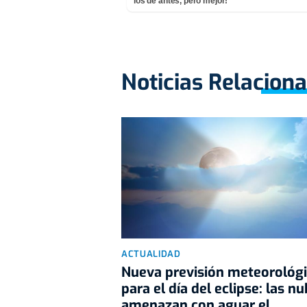
los de antes, pero mejor!
Noticias Relacion
ACTUALIDAD
Nueva previsión meteorológ
para el día del eclipse: las n
amenazan con aguar el