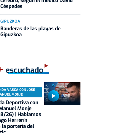
cerebro, según el médico David
Céspedes
GIPUZKOA
Banderas de las playas de
Gipuzkoa
+
escuchado
NDA VASCA CON JOSÉ
ANUEL MONJE
52:11
a Deportiva con
 Manuel Monje
08/26) | Hablamos
ago Herrerín
 la portería del
tic