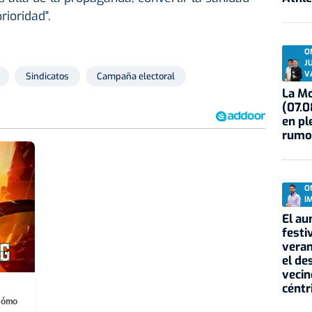
rioridad".
O
J
V
Sindicatos
Campaña electoral
La Mo
(07.0
en pl
rumo
O
I
El au
festi
veran
el de
vecin
céntr
¡Cómo