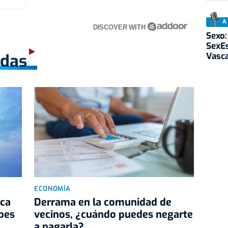
A
DISCOVER WITH
Sexo:
SexEs
Vasc
adas
ECONOMÍA
ica
Derrama en la comunidad de
ubes
vecinos, ¿cuándo puedes negarte
a pagarla?