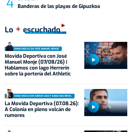
Banderas de las playas de Gipuzkoa
+
Lo
escuchado
ONDA VASCA CON JOSÉ MANUEL MONJE
Movida Deportiva con José
52:11
Manuel Monje (07/08/26) |
Hablamos con Iago Herrerín
sobre la portería del Athletic
ONDA VASCA CON JUANJO LUSA Y SAMU VALCÁRCEL
La Movida Deportiva (07.08.26):
55:14
A Colonia en pleno volcán de
rumores