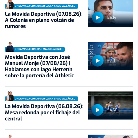
ONDA VASCA CON JUANJO LUSA Y SAMU VALCÁRCEL
La Movida Deportiva (07.08.26):
55:14
A Colonia en pleno volcán de
rumores
ONDA VASCA CON JOSÉ MANUEL MONJE
Movida Deportiva con José
52:11
Manuel Monje (07/08/26) |
Hablamos con Iago Herrerín
sobre la portería del Athletic
ONDA VASCA CON JUANJO LUSA Y SAMU VALCÁRCEL
La Movida Deportiva (06.08.26):
54:50
Mesa redonda por el fichaje del
central