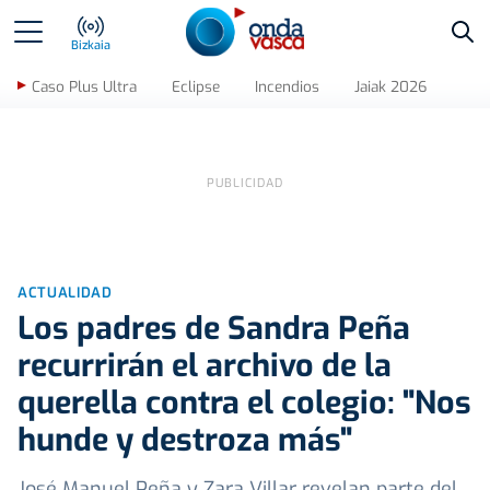
Bus
Bizkaia
Caso Plus Ultra
Eclipse
Incendios
Jaiak 2026
ACTUALIDAD
Los padres de Sandra Peña
recurrirán el archivo de la
querella contra el colegio: "Nos
hunde y destroza más"
José Manuel Peña y Zara Villar revelan parte del