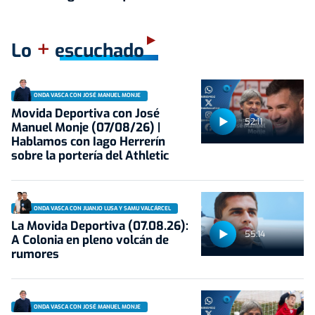
+
Lo
escuchado
ONDA VASCA CON JOSÉ MANUEL MONJE
Movida Deportiva con José
52:11
Manuel Monje (07/08/26) |
Hablamos con Iago Herrerín
sobre la portería del Athletic
ONDA VASCA CON JUANJO LUSA Y SAMU VALCÁRCEL
La Movida Deportiva (07.08.26):
55:14
A Colonia en pleno volcán de
rumores
ONDA VASCA CON JOSÉ MANUEL MONJE