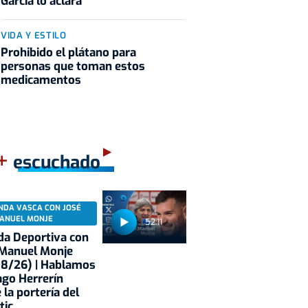
García lo aclara
VIDA Y ESTILO
Prohibido el plátano para
personas que toman estos
medicamentos
+
escuchado
NDA VASCA CON JOSÉ
ANUEL MONJE
52:11
a Deportiva con
 Manuel Monje
08/26) | Hablamos
ago Herrerín
 la portería del
tic