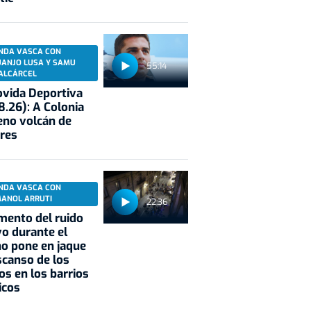
NDA VASCA CON
UANJO LUSA Y SAMU
55:14
ALCÁRCEL
vida Deportiva
8.26): A Colonia
eno volcán de
res
NDA VASCA CON
MANOL ARRUTI
22:36
mento del ruido
vo durante el
o pone en jaque
scanso de los
os en los barrios
icos