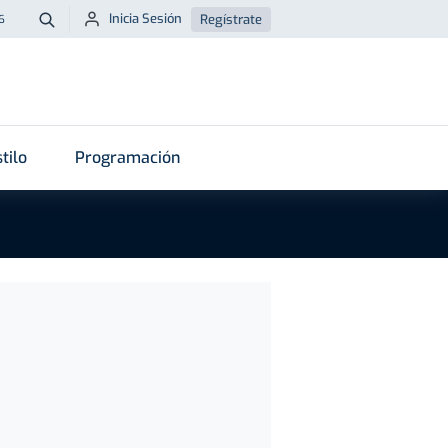
Inicia Sesión
Regístrate
6
Buscar
tilo
Programación