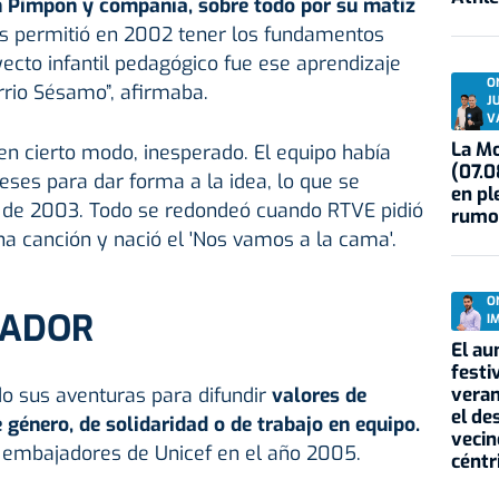
n Pimpón y compañía, sobre todo por su matiz
s permitió en 2002 tener los fundamentos
ecto infantil pedagógico fue ese aprendizaje
O
rrio Sésamo”, afirmaba.
J
V
La Mo
 en cierto modo, inesperado. El equipo había
(07.0
eses para dar forma a la idea, lo que se
en pl
 de 2003. Todo se redondeó cuando RTVE pidió
rumo
a canción y nació el 'Nos vamos a la cama'.
O
LADOR
I
El au
festi
veran
o sus aventuras para difundir
valores de
el de
 género, de solidaridad o de trabajo en equipo.
vecin
 embajadores de Unicef en el año 2005.
céntr