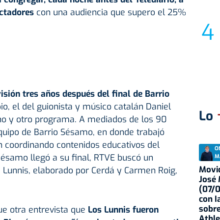
ectadores
con una audiencia que supero el 25%
isión tres años después del final de Barrio
, el del guionista y músico catalán Daniel
Lo
uno y otro programa. A mediados de los 90
quipo de Barrio Sésamo, en donde trabajó
 coordinando contenidos educativos del
O
ésamo llegó a su final, RTVE buscó un
M
Movid
 Lunnis, elaborado por Cerdá y Carmen Roig,
José
(07/
con I
sobre
ue otra entrevista que
Los Lunnis fueron
Athle