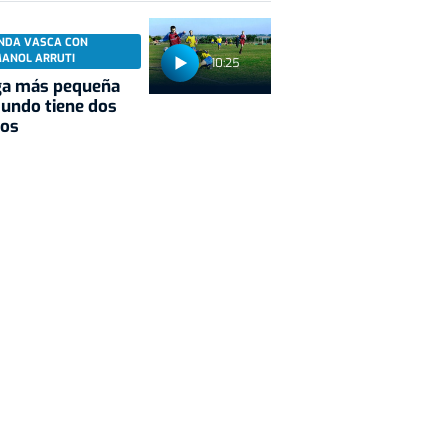
NDA VASCA CON
MANOL ARRUTI
10:25
ga más pequeña
undo tiene dos
pos