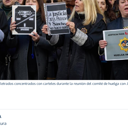
 letrados concentrados con carteles durante la reunión del comité de huelga con Ju
A
tura