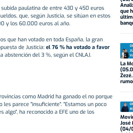
Anali
 subida paulatina de entre 430 y 450 euros
que h
eldos, que, según Justicia, se sitúan en estos
últim
banqu
0 y los 60.000 euros al año.
dos que han votado en toda España, la gran
O
puesta de Justicia:
el 76 % ha votado a favor
J
a abstención del 3 %, según el CNLAJ.
V
La Mo
(05.0
Zezé.
rumo
rovincias como Madrid ha ganado el no porque
o les parece "insuficiente". "Estamos un poco
O
M
s algo", ha reconocido a EFE uno de los
Movid
José
(04/0