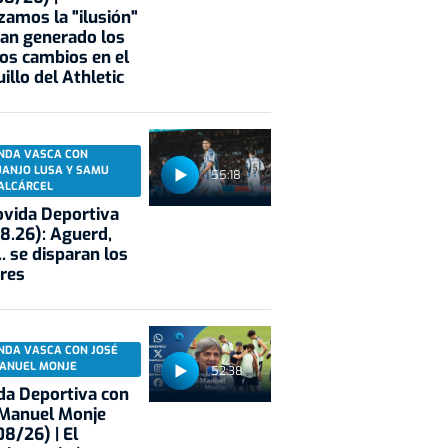
zamos la "ilusión"
an generado los
os cambios en el
illo del Athletic
NDA VASCA CON
UANJO LUSA Y SAMU
55:18
ALCÁRCEL
vida Deportiva
8.26): Aguerd,
.. se disparan los
res
NDA VASCA CON JOSÉ
ANUEL MONJE
52:38
a Deportiva con
 Manuel Monje
8/26) | El