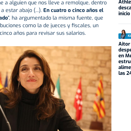
Athle
e a alguien que nos lleve a remolque, dentro
desca
 estar abajo (...).
En cuatro o cinco años el
inicio
jado
", ha argumentado la misma fuente, que
buciones como la de jueces y fiscales, un
inco años para revisar sus salarios.
K
Aitor
despe
en Me
estru
alime
las 2