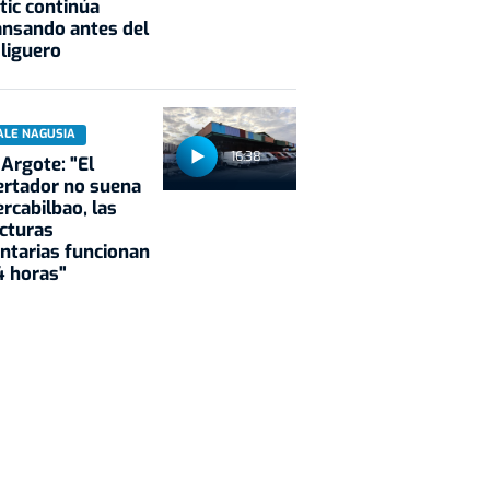
tic continúa
nsando antes del
 liguero
ALE NAGUSIA
16:38
 Argote: "El
rtador no suena
rcabilbao, las
cturas
ntarias funcionan
4 horas"