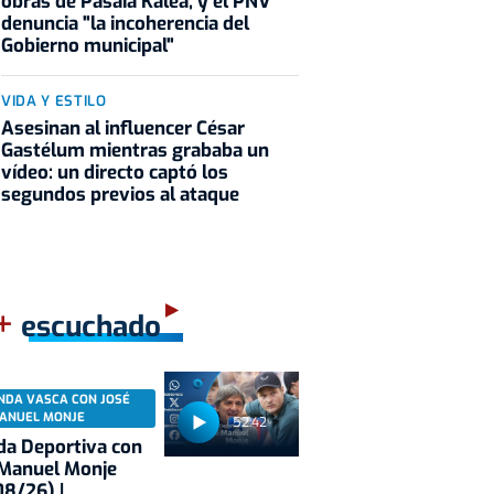
obras de Pasaia Kalea, y el PNV
denuncia "la incoherencia del
Gobierno municipal"
VIDA Y ESTILO
Asesinan al influencer César
Gastélum mientras grababa un
vídeo: un directo captó los
segundos previos al ataque
+
escuchado
NDA VASCA CON JOSÉ
ANUEL MONJE
52:42
a Deportiva con
 Manuel Monje
8/26) |