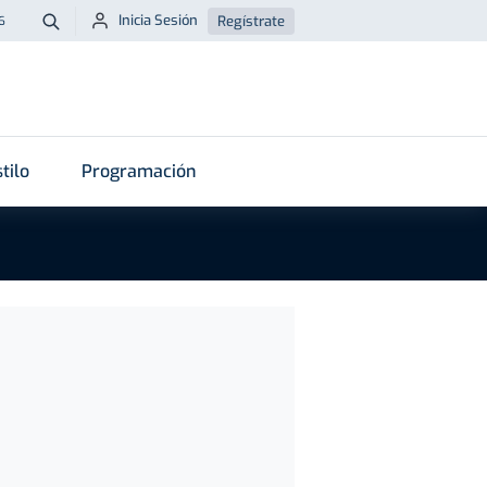
Inicia Sesión
Regístrate
6
Buscar
tilo
Programación