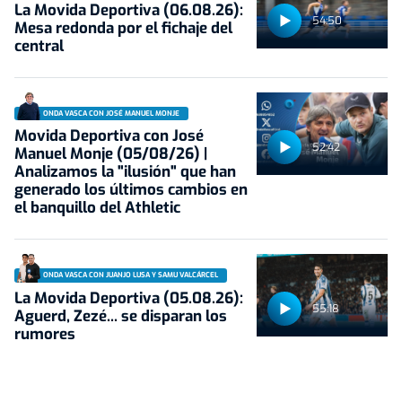
La Movida Deportiva (06.08.26):
54:50
Mesa redonda por el fichaje del
central
ONDA VASCA CON JOSÉ MANUEL MONJE
Movida Deportiva con José
52:42
Manuel Monje (05/08/26) |
Analizamos la "ilusión" que han
generado los últimos cambios en
el banquillo del Athletic
ONDA VASCA CON JUANJO LUSA Y SAMU VALCÁRCEL
La Movida Deportiva (05.08.26):
55:18
Aguerd, Zezé... se disparan los
rumores