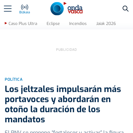
Bus
Bizkaia
Caso Plus Ultra
Eclipse
Incendios
Jaiak 2026
POLÍTICA
Los jeltzales impulsarán más
portavoces y abordarán en
otoño la duración de los
mandatos
El PNV se propone “fortalecer y activar” la figura