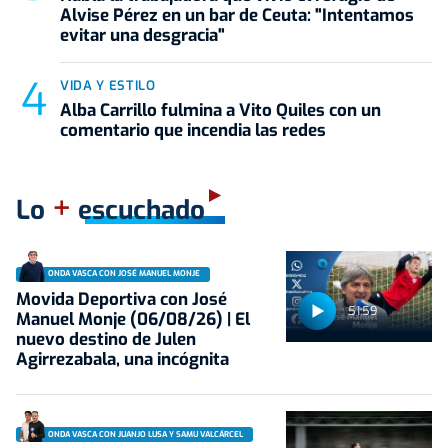
Alvise Pérez en un bar de Ceuta: "Intentamos
evitar una desgracia"
VIDA Y ESTILO
Alba Carrillo fulmina a Vito Quiles con un
comentario que incendia las redes
+
Lo
escuchado
ONDA VASCA CON JOSÉ MANUEL MONJE
Movida Deportiva con José
51:59
Manuel Monje (06/08/26) | El
nuevo destino de Julen
Agirrezabala, una incógnita
ONDA VASCA CON JUANJO LUSA Y SAMU VALCÁRCEL