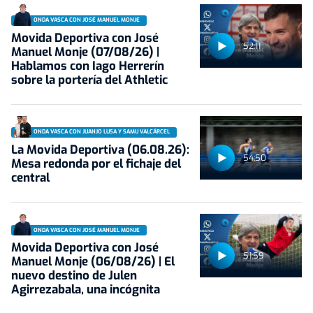
ONDA VASCA CON JOSÉ MANUEL MONJE
Movida Deportiva con José
52:11
Manuel Monje (07/08/26) |
Hablamos con Iago Herrerín
sobre la portería del Athletic
ONDA VASCA CON JUANJO LUSA Y SAMU VALCÁRCEL
La Movida Deportiva (06.08.26):
54:50
Mesa redonda por el fichaje del
central
ONDA VASCA CON JOSÉ MANUEL MONJE
Movida Deportiva con José
51:59
Manuel Monje (06/08/26) | El
nuevo destino de Julen
Agirrezabala, una incógnita