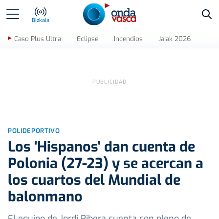
Bus
Bizkaia
Caso Plus Ultra
Eclipse
Incendios
Jaiak 2026
POLIDEPORTIVO
Los 'Hispanos' dan cuenta de
Polonia (27-23) y se acercan a
los cuartos del Mundial de
balonmano
El equipo de Jordi Ribera cuenta con pleno de