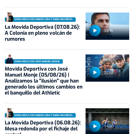
ONDA VASCA CON JUANJO LUSA Y SAMU VALCÁRCEL
La Movida Deportiva (07.08.26):
55:14
A Colonia en pleno volcán de
rumores
ONDA VASCA CON JOSÉ MANUEL MONJE
Movida Deportiva con José
52:42
Manuel Monje (05/08/26) |
Analizamos la "ilusión" que han
generado los últimos cambios en
el banquillo del Athletic
ONDA VASCA CON JUANJO LUSA Y SAMU VALCÁRCEL
La Movida Deportiva (06.08.26):
54:50
Mesa redonda por el fichaje del