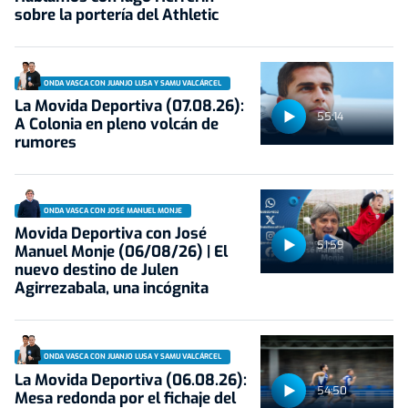
sobre la portería del Athletic
ONDA VASCA CON JUANJO LUSA Y SAMU VALCÁRCEL
La Movida Deportiva (07.08.26):
55:14
A Colonia en pleno volcán de
rumores
ONDA VASCA CON JOSÉ MANUEL MONJE
Movida Deportiva con José
51:59
Manuel Monje (06/08/26) | El
nuevo destino de Julen
Agirrezabala, una incógnita
ONDA VASCA CON JUANJO LUSA Y SAMU VALCÁRCEL
La Movida Deportiva (06.08.26):
54:50
Mesa redonda por el fichaje del