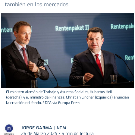
también en los mercados
El ministro alemán de Trabajo y Asuntos Sociales, Hubertus Heil
(derecha), y el ministro de Finanzas, Christian Lindner (izquierda) anuncian
la creación del fondo. / DPA vía Europa Press
JORGE GARMA | NTM
26 de Marzo 2024
4 min de lectura