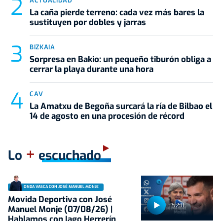
ACTUALIDAD
La caña pierde terreno: cada vez más bares la
sustituyen por dobles y jarras
BIZKAIA
Sorpresa en Bakio: un pequeño tiburón obliga a
cerrar la playa durante una hora
CAV
La Amatxu de Begoña surcará la ría de Bilbao el
14 de agosto en una procesión de récord
+
Lo
escuchado
ONDA VASCA CON JOSÉ MANUEL MONJE
Movida Deportiva con José
52:11
Manuel Monje (07/08/26) |
Hablamos con Iago Herrerín