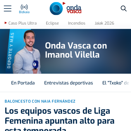
Bus
Bizkaia
Caso Plus Ultra
Eclipse
Incendios
Jaiak 2026
DEPORTE Y MÁS
Onda Vasca con
Imanol Vilella
En Portada
Entrevistas deportivas
El "Txoko" de 
BALONCESTO CON NAIA FERNÁNDEZ
Los equipos vascos de Liga
Femenina apuntan alto para
esta temporada