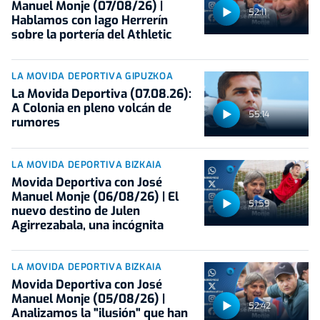
Manuel Monje (07/08/26) |
52:11
Hablamos con Iago Herrerín
sobre la portería del Athletic
LA MOVIDA DEPORTIVA GIPUZKOA
La Movida Deportiva (07.08.26):
A Colonia en pleno volcán de
55:14
rumores
LA MOVIDA DEPORTIVA BIZKAIA
Movida Deportiva con José
Manuel Monje (06/08/26) | El
51:59
nuevo destino de Julen
Agirrezabala, una incógnita
LA MOVIDA DEPORTIVA BIZKAIA
Movida Deportiva con José
Manuel Monje (05/08/26) |
52:42
Analizamos la "ilusión" que han