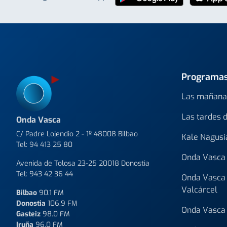
Programa
Las mañana
Las tardes 
Onda Vasca
C/ Padre Lojendio 2 - 1º 48008 Bilbao
Kale Nagusi
Tel:
94 413 25 80
Onda Vasca 
Avenida de Tolosa 23-25 20018 Donostia
Tel:
943 42 36 44
Onda Vasca 
Valcárcel
Bilbao
90.1 FM
Donostia
106.9 FM
Onda Vasca 
Gasteiz
98.0 FM
Iruña
96.0 FM