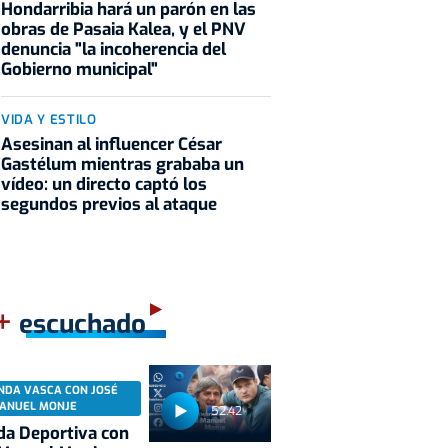
Hondarribia hará un parón en las
obras de Pasaia Kalea, y el PNV
denuncia "la incoherencia del
Gobierno municipal"
VIDA Y ESTILO
Asesinan al influencer César
Gastélum mientras grababa un
vídeo: un directo captó los
segundos previos al ataque
+
escuchado
NDA VASCA CON JOSÉ
ANUEL MONJE
52:42
a Deportiva con