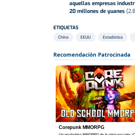
aquellas empresas industri
20 millones de yuanes
(2,
ETIQUETAS
China
EEUU
Estadística
Corepunk MMORPG
Un verdadero MMORPG de la vieja escuela 