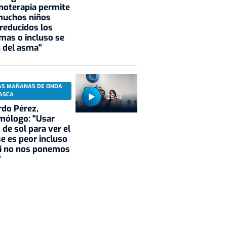
noterapia permite
muchos niños
reducidos los
mas o incluso se
 del asma"
AS MAÑANAS DE ONDA
ASCA
26:43
do Pérez,
mólogo: "Usar
 de sol para ver el
se es peor incluso
si no nos ponemos
"