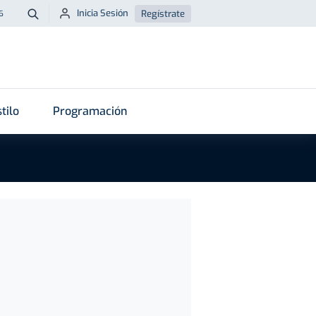
Inicia Sesión
Regístrate
6
Buscar
tilo
Programación