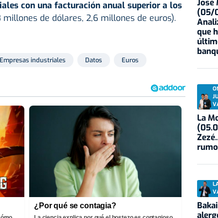
José
ales con una facturación anual superior a los
(05/0
8 millones de dólares, 2,6 millones de euros).
Anali
que h
últim
banqu
Empresas industriales
Datos
Euros
O
J
V
La Mo
(05.0
Zezé.
rumo
L
V
Bakai
¿Por qué se contagia?
alerg
¡Cómo
La ciencia explica por qué el bostezo es contagioso