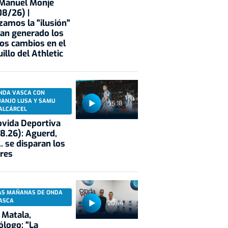
 Manuel Monje
8/26) |
zamos la "ilusión"
an generado los
os cambios en el
illo del Athletic
NDA VASCA CON
UANJO LUSA Y SAMU
55:18
ALCÁRCEL
vida Deportiva
8.26): Aguerd,
.. se disparan los
res
AS MAÑANAS DE ONDA
ASCA
20:44
 Matala,
ólogo: "La