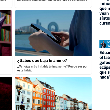
inmu
que 
vean 
sínto
curen
L
V
Eduar
oftal
¿Sabes qué baja tu ánimo?
gafas
eclip
¿Te notas más irritable últimamente? Puede ser por
este hábito
que 
nada