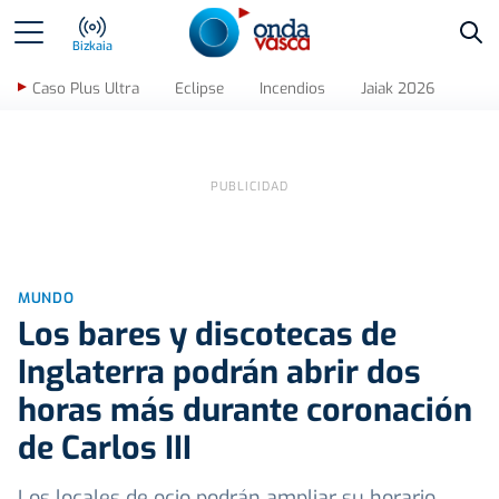
Bus
Bizkaia
Caso Plus Ultra
Eclipse
Incendios
Jaiak 2026
MUNDO
Los bares y discotecas de
Inglaterra podrán abrir dos
horas más durante coronación
de Carlos III
Los locales de ocio podrán ampliar su horario