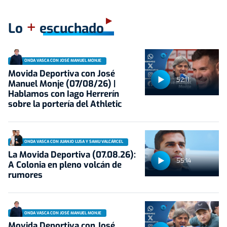
+
Lo
escuchado
ONDA VASCA CON JOSÉ MANUEL MONJE
Movida Deportiva con José
52:11
Manuel Monje (07/08/26) |
Hablamos con Iago Herrerín
sobre la portería del Athletic
ONDA VASCA CON JUANJO LUSA Y SAMU VALCÁRCEL
La Movida Deportiva (07.08.26):
55:14
A Colonia en pleno volcán de
rumores
ONDA VASCA CON JOSÉ MANUEL MONJE
Movida Deportiva con José