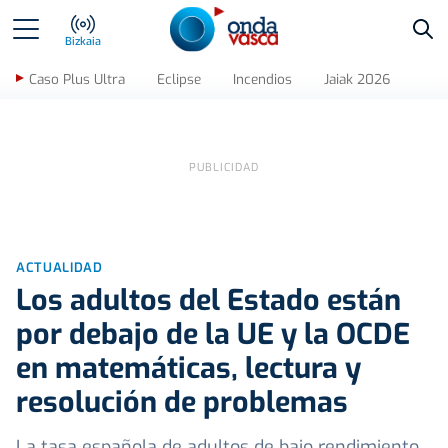
Bus
Bizkaia
Caso Plus Ultra
Eclipse
Incendios
Jaiak 2026
ACTUALIDAD
Los adultos del Estado están
por debajo de la UE y la OCDE
en matemáticas, lectura y
resolución de problemas
La tasa española de adultos de bajo rendimiento