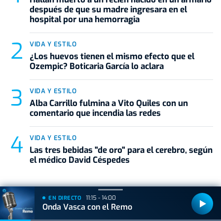
después de que su madre ingresara en el
hospital por una hemorragia
VIDA Y ESTILO
¿Los huevos tienen el mismo efecto que el
Ozempic? Boticaria García lo aclara
VIDA Y ESTILO
Alba Carrillo fulmina a Vito Quiles con un
comentario que incendia las redes
VIDA Y ESTILO
Las tres bebidas "de oro" para el cerebro, según
el médico David Céspedes
+
Lo
escuchado
11:15 - 14:00
EN DIRECTO
Onda Vasca con el Remo