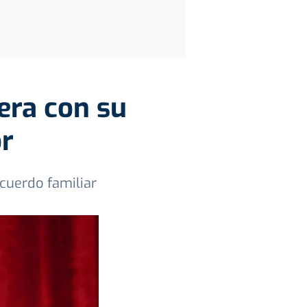
era con su
or
ecuerdo familiar