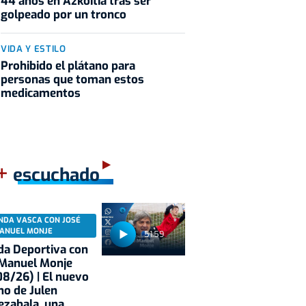
44 años en Azkoitia tras ser
golpeado por un tronco
VIDA Y ESTILO
Prohibido el plátano para
personas que toman estos
medicamentos
+
escuchado
NDA VASCA CON JOSÉ
ANUEL MONJE
51:59
a Deportiva con
 Manuel Monje
8/26) | El nuevo
no de Julen
ezabala, una