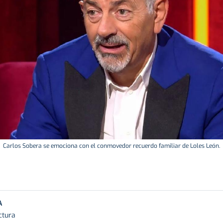
Carlos Sobera se emociona con el conmovedor recuerdo familiar de Loles León.
A
ctura