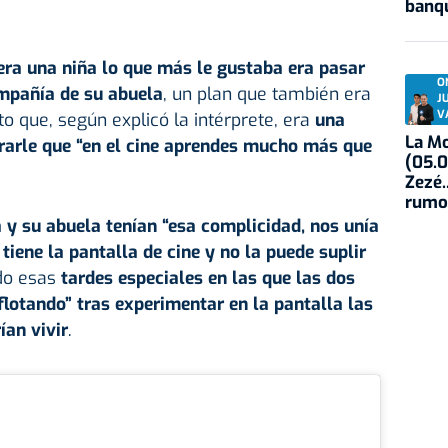
banqu
era una niña lo que más le gustaba era pasar
O
ompañía de su abuela
, un plan que también era
J
V
o que, según explicó la intérprete, era
una
La Mo
rarle que “en el cine aprendes mucho más que
(05.0
Zezé.
rumo
a y su abuela tenían “esa complicidad, nos unía
tiene la pantalla de cine y no la puede suplir
do esas
tardes especiales en las que las dos
“flotando” tras experimentar en la pantalla las
ían vivir
.