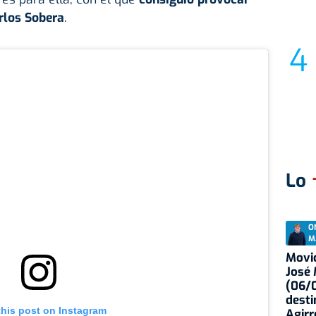
rlos Sobera
.
Lo
O
M
Movid
José
(06/0
desti
this post on Instagram
Agirr