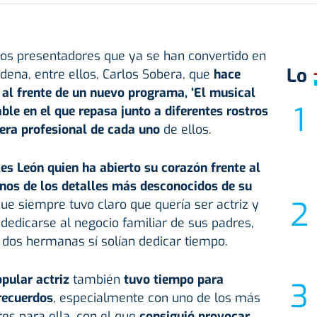
os presentadores que ya se han convertido en
Lo
dena, entre ellos, Carlos Sobera, que
hace
al frente de un nuevo programa, ‘El musical
ble en el que repasa junto a diferentes rostros
rera profesional de cada uno
de ellos.
les León quien ha abierto su corazón frente al
nos de los detalles más desconocidos de su
que siempre tuvo claro que quería ser actriz y
edicarse al negocio familiar de sus padres,
s dos hermanas sí solían dedicar tiempo.
opular actriz
también
tuvo tiempo para
recuerdos
, especialmente con uno de los más
s para ella, con el que
consiguió provocar