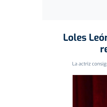
Loles Leó
r
La actriz consi