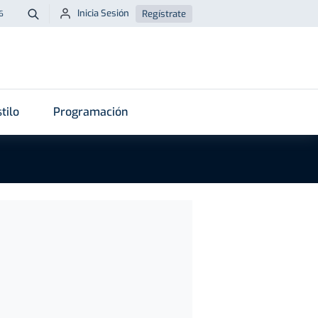
Inicia Sesión
Regístrate
6
Buscar
tilo
Programación