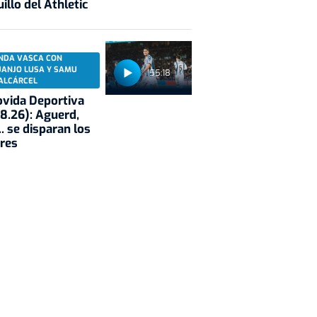
illo del Athletic
NDA VASCA CON
UANJO LUSA Y SAMU
55:18
ALCÁRCEL
vida Deportiva
8.26): Aguerd,
.. se disparan los
res