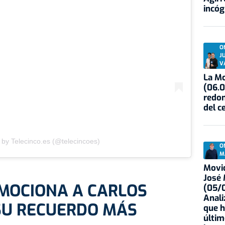
incóg
O
J
V
La Mo
(06.0
redon
del c
 by Telecinco.es (@telecincoes)
O
M
Movid
José
EMOCIONA A CARLOS
(05/0
Anali
SU RECUERDO MÁS
que h
últim