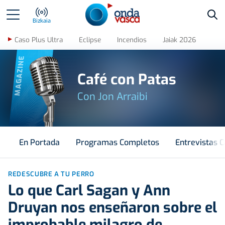
Bus
Bizkaia
Caso Plus Ultra
Eclipse
Incendios
Jaiak 2026
MAGAZINE
Café con Patas
Con Jon Arraibi
En Portada
Programas Completos
Entrevistas C
REDESCUBRE A TU PERRO
Lo que Carl Sagan y Ann
Druyan nos enseñaron sobre el
improbable milagro de