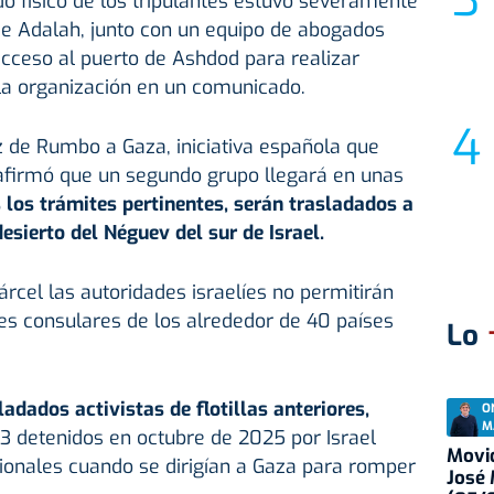
ado físico de los tripulantes estuvo severamente
de Adalah, junto con un equipo de abogados
acceso al puerto de Ashdod para realizar
 la organización en un comunicado.
z de Rumbo a Gaza, iniciativa española que
, afirmó que un segundo grupo llegará en unas
s los trámites pertinentes, serán trasladados a
desierto del Néguev del sur de Israel.
árcel las autoridades israelíes no permitirán
tes consulares de los alrededor de 40 países
Lo
adados activistas de flotillas anteriores,
O
M
3 detenidos en octubre de 2025 por Israel
Movid
ionales cuando se dirigían a Gaza para romper
José