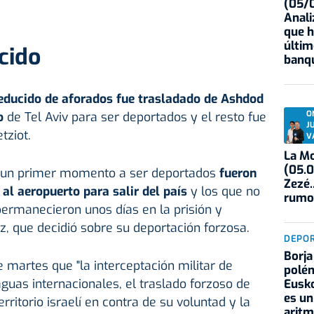
(05/0
Anali
que h
últim
cido
banqu
educido de aforados fue trasladado de Ashdod
O
o
de Tel Aviv para ser deportados y el resto fue
J
tziot.
V
La Mo
(05.0
en un primer momento a ser deportados
fueron
Zezé.
al aeropuerto para salir del país
y los que no
rumo
ermanecieron unos días en la prisión y
, que decidió sobre su deportación forzosa.
DEPO
Borja
e martes que "la interceptación militar de
polém
guas internacionales, el traslado forzoso de
Eusko
es un
rritorio israelí en contra de su voluntad y la
aritm