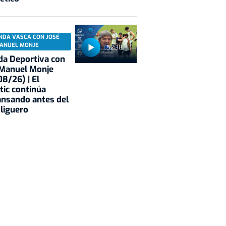
NDA VASCA CON JOSÉ
ANUEL MONJE
52:38
a Deportiva con
 Manuel Monje
8/26) | El
tic continúa
nsando antes del
 liguero