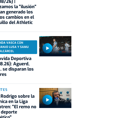
8/26) |
zamos la "ilusión"
an generado los
os cambios en el
illo del Athletic
NDA VASCA CON
UANJO LUSA Y SAMU
55:18
ALCÁRCEL
vida Deportiva
8.26): Aguerd,
.. se disparan los
res
RTES
 Rodrigo sobre la
09:23
ica en la Liga
tren: "El remo no
 deporte
ético"