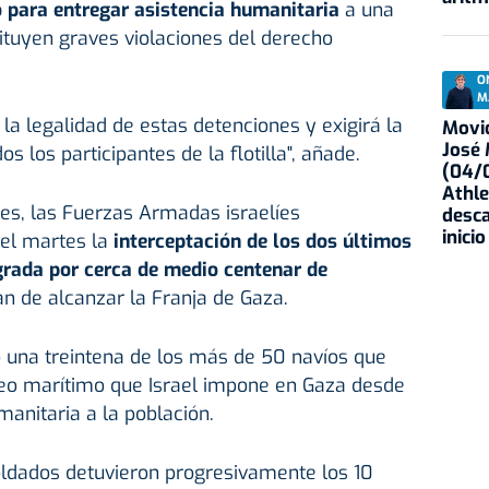
 para entregar asistencia humanitaria
a una
ituyen graves violaciones del derecho
O
M
la legalidad de estas detenciones y exigirá la
Movid
José
s los participantes de la flotilla", añade.
(04/0
Athle
es, las Fuerzas Armadas israelíes
desca
inicio
el martes la
interceptación de los dos últimos
egrada por cerca de medio centenar de
an de alcanzar la Franja de Gaza.
o una treintena de los más de 50 navíos que
eo marítimo que Israel impone en Gaza desde
anitaria a la población.
oldados detuvieron progresivamente los 10