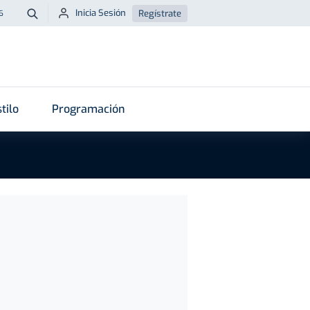
Inicia Sesión
Regístrate
6
Buscar
tilo
Programación