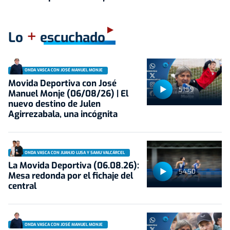
+
Lo
escuchado
ONDA VASCA CON JOSÉ MANUEL MONJE
Movida Deportiva con José
51:59
Manuel Monje (06/08/26) | El
nuevo destino de Julen
Agirrezabala, una incógnita
ONDA VASCA CON JUANJO LUSA Y SAMU VALCÁRCEL
La Movida Deportiva (06.08.26):
54:50
Mesa redonda por el fichaje del
central
ONDA VASCA CON JOSÉ MANUEL MONJE