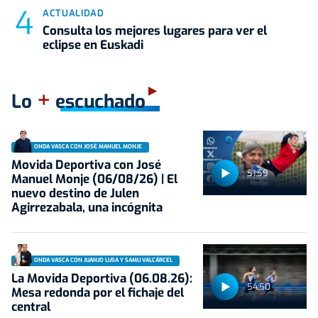
ACTUALIDAD
Consulta los mejores lugares para ver el
eclipse en Euskadi
+
Lo
escuchado
ONDA VASCA CON JOSÉ MANUEL MONJE
Movida Deportiva con José
51:59
Manuel Monje (06/08/26) | El
nuevo destino de Julen
Agirrezabala, una incógnita
ONDA VASCA CON JUANJO LUSA Y SAMU VALCÁRCEL
La Movida Deportiva (06.08.26):
54:50
Mesa redonda por el fichaje del
central