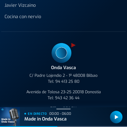
Javier Vizcaino
Cocina con nervio
Onda Vasca
C/ Padre Lojendio 2 - 1º 48008 Bilbao
Tel:
94 413 25 80
Avenida de Tolosa 23-25 20018 Donostia
Tel:
943 42 36 44
Bilbao
90.1 FM
00:00 - 06:00
EN DIRECTO
Donostia
106.9 FM
Made in Onda Vasca
Gasteiz
98.0 FM
Iruña
96.0 FM