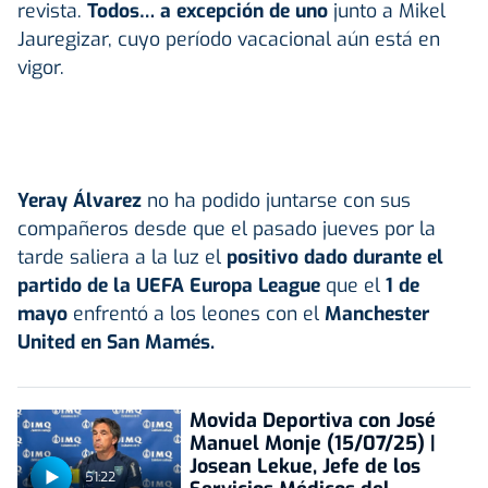
revista.
Todos… a excepción de uno
junto a Mikel
Jauregizar, cuyo período vacacional aún está en
vigor.
Yeray Álvarez
no ha podido juntarse con sus
compañeros desde que el pasado jueves por la
tarde saliera a la luz el
positivo dado durante el
partido de la UEFA Europa League
que el
1 de
mayo
enfrentó a los leones con el
Manchester
United en San Mamés.
Movida Deportiva con José
Manuel Monje (15/07/25) |
Josean Lekue, Jefe de los
51:22