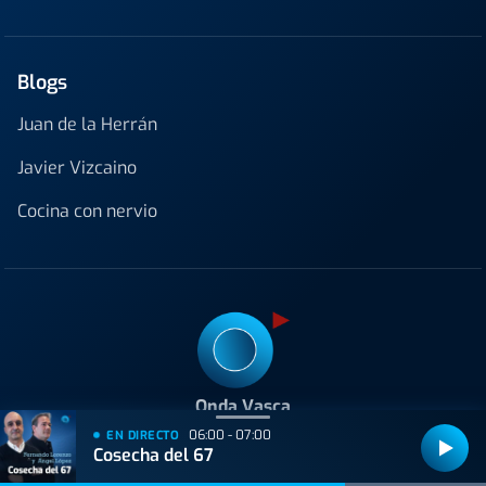
Blogs
Juan de la Herrán
Javier Vizcaino
Cocina con nervio
Onda Vasca
06:00 - 07:00
C/ Padre Lojendio 2 - 1º 48008 Bilbao
EN DIRECTO
Cosecha del 67
Tel:
94 413 25 80