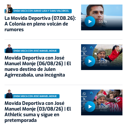
ONDA VASCA CON JUANJO LUSA Y SAMU VALCÁRCEL
La Movida Deportiva (07.08.26):
55:14
A Colonia en pleno volcán de
rumores
ONDA VASCA CON JOSÉ MANUEL MONJE
Movida Deportiva con José
51:59
Manuel Monje (06/08/26) | El
nuevo destino de Julen
Agirrezabala, una incógnita
ONDA VASCA CON JOSÉ MANUEL MONJE
Movida Deportiva con José
53:04
Manuel Monje (03/08/26) | El
Athletic suma y sigue en
pretemporada