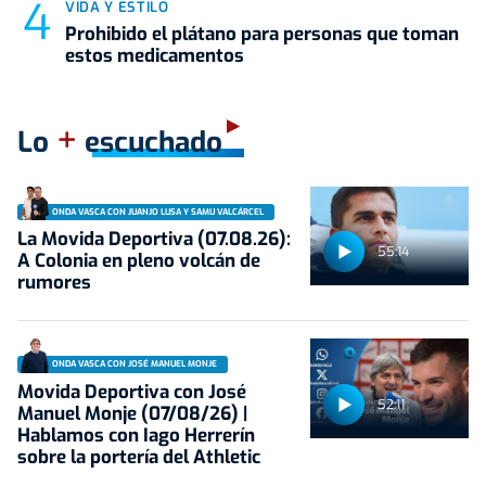
VIDA Y ESTILO
Prohibido el plátano para personas que toman
estos medicamentos
+
Lo
escuchado
ONDA VASCA CON JUANJO LUSA Y SAMU VALCÁRCEL
La Movida Deportiva (07.08.26):
55:14
A Colonia en pleno volcán de
rumores
ONDA VASCA CON JOSÉ MANUEL MONJE
Movida Deportiva con José
52:11
Manuel Monje (07/08/26) |
Hablamos con Iago Herrerín
sobre la portería del Athletic