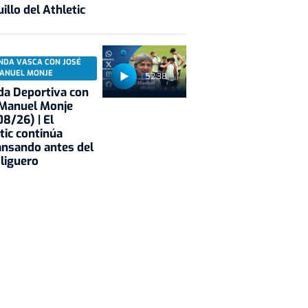
illo del Athletic
NDA VASCA CON JOSÉ
ANUEL MONJE
52:38
a Deportiva con
 Manuel Monje
8/26) | El
tic continúa
nsando antes del
 liguero