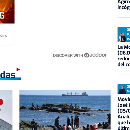
Agirr
incóg
O
J
¡Cómo
V
La Mo
(06.0
DISCOVER WITH
redon
del c
adas
O
M
Movid
José
(05/0
Anali
que h
últim