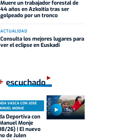
Muere un trabajador forestal de
44 años en Azkoitia tras ser
golpeado por un tronco
ACTUALIDAD
Consulta los mejores lugares para
ver el eclipse en Euskadi
+
escuchado
NDA VASCA CON JOSÉ
ANUEL MONJE
51:59
a Deportiva con
 Manuel Monje
8/26) | El nuevo
no de Julen