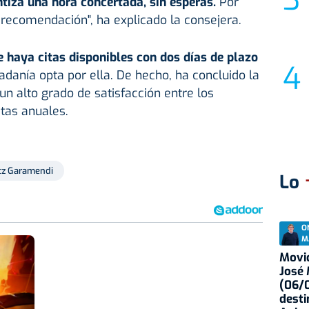
ntiza una hora concertada, sin esperas.
Por
a recomendación", ha explicado la consejera.
e haya citas disponibles con dos días de plazo
adanía opta por ella. De hecho, ha concluido la
un alto grado de satisfacción entre los
tas anuales.
tz Garamendi
Lo
O
M
Movid
José
(06/0
desti