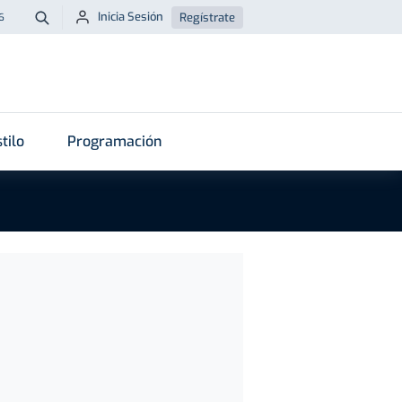
Inicia Sesión
Regístrate
6
Buscar
tilo
Programación