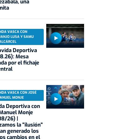
ezabala, una
nita
NDA VASCA CON
UANJO LUSA Y SAMU
54:50
ALCÁRCEL
vida Deportiva
8.26): Mesa
da por el fichaje
entral
NDA VASCA CON JOSÉ
ANUEL MONJE
52:42
a Deportiva con
 Manuel Monje
8/26) |
zamos la "ilusión"
an generado los
os cambios en el