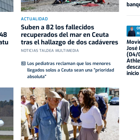
banqu
ACTUALIDAD
Suben a 82 los fallecidos
O
348
recuperados del mar en Ceuta
M
atu
tras el hallazgo de dos cadáveres
Movid
José
NOTICIAS TALDEA MULTIMEDIA
(04/0
Athle
Los pediatras reclaman que los menores
desca
llegados solos a Ceuta sean una "prioridad
inicio
absoluta"