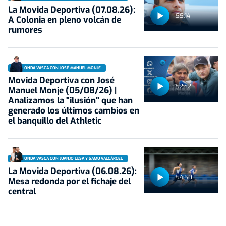
La Movida Deportiva (07.08.26):
55:14
A Colonia en pleno volcán de
rumores
ONDA VASCA CON JOSÉ MANUEL MONJE
Movida Deportiva con José
52:42
Manuel Monje (05/08/26) |
Analizamos la "ilusión" que han
generado los últimos cambios en
el banquillo del Athletic
ONDA VASCA CON JUANJO LUSA Y SAMU VALCÁRCEL
La Movida Deportiva (06.08.26):
54:50
Mesa redonda por el fichaje del
central