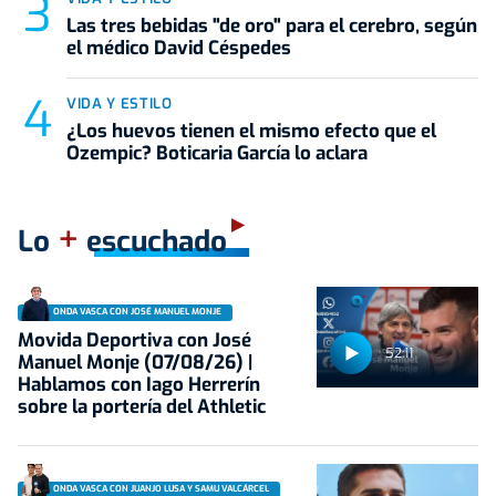
Las tres bebidas "de oro" para el cerebro, según
el médico David Céspedes
VIDA Y ESTILO
¿Los huevos tienen el mismo efecto que el
Ozempic? Boticaria García lo aclara
+
Lo
escuchado
ONDA VASCA CON JOSÉ MANUEL MONJE
Movida Deportiva con José
52:11
Manuel Monje (07/08/26) |
Hablamos con Iago Herrerín
sobre la portería del Athletic
ONDA VASCA CON JUANJO LUSA Y SAMU VALCÁRCEL