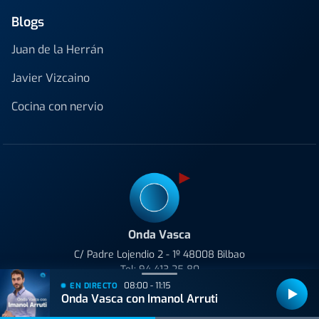
Blogs
Juan de la Herrán
Javier Vizcaino
Cocina con nervio
Onda Vasca
C/ Padre Lojendio 2 - 1º 48008 Bilbao
Tel:
94 413 25 80
08:00 - 11:15
EN DIRECTO
Avenida de Tolosa 23-25 20018 Donostia
Onda Vasca con Imanol Arruti
Tel:
943 42 36 44