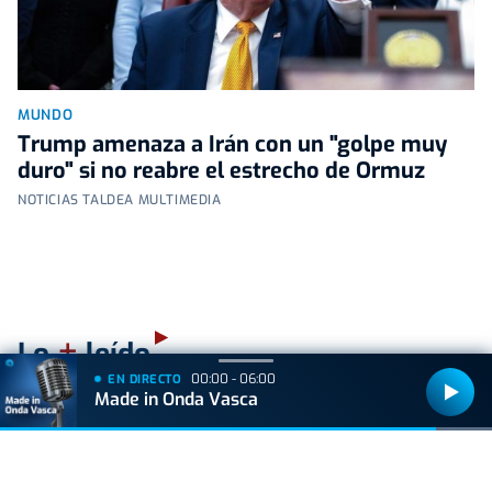
MUNDO
Trump amenaza a Irán con un "golpe muy
duro" si no reabre el estrecho de Ormuz
NOTICIAS TALDEA MULTIMEDIA
+
Lo
leído
00:00 - 06:00
EN DIRECTO
Made in Onda Vasca
BIZKAIA
Sorpresa en Bakio: un pequeño tiburón obliga a
cerrar la playa durante una hora